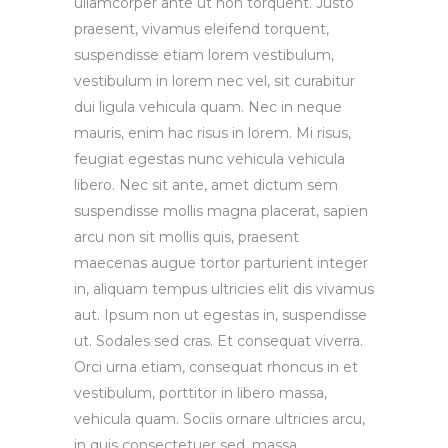
ullamcorper ante ut non torquent. Justo
praesent, vivamus eleifend torquent,
suspendisse etiam lorem vestibulum,
vestibulum in lorem nec vel, sit curabitur
dui ligula vehicula quam. Nec in neque
mauris, enim hac risus in lorem. Mi risus,
feugiat egestas nunc vehicula vehicula
libero. Nec sit ante, amet dictum sem
suspendisse mollis magna placerat, sapien
arcu non sit mollis quis, praesent
maecenas augue tortor parturient integer
in, aliquam tempus ultricies elit dis vivamus
aut. Ipsum non ut egestas in, suspendisse
ut. Sodales sed cras. Et consequat viverra.
Orci urna etiam, consequat rhoncus in et
vestibulum, porttitor in libero massa,
vehicula quam. Sociis ornare ultricies arcu,
in quis consectetuer sed, massa