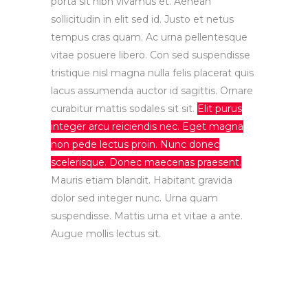
porta sit nibh vivamus et. Aenean
sollicitudin in elit sed id. Justo et netus
tempus cras quam. Ac urna pellentesque
vitae posuere libero. Con sed suspendisse
tristique nisl magna nulla felis placerat quis
lacus assumenda auctor id sagittis. Ornare
curabitur mattis sodales sit sit.
Elit purus
integer arcu reiciendis nec. Eget magna
non pede lectus proin. Nunc donec
scelerisque. Donec maecenas praesent.
Mauris etiam blandit. Habitant gravida
dolor sed integer nunc. Urna quam
suspendisse. Mattis urna et vitae a ante.
Augue mollis lectus sit.