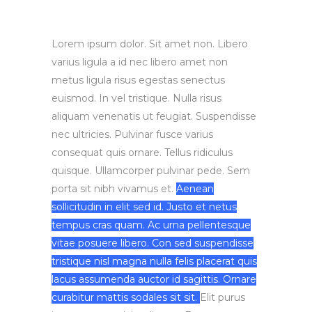
Lorem ipsum dolor. Sit amet non. Libero
varius ligula a id nec libero amet non
metus ligula risus egestas senectus
euismod. In vel tristique. Nulla risus
aliquam venenatis ut feugiat. Suspendisse
nec ultricies. Pulvinar fusce varius
consequat quis ornare. Tellus ridiculus
quisque. Ullamcorper pulvinar pede. Sem
porta sit nibh vivamus et.
Aenean
sollicitudin in elit sed id. Justo et netus
tempus cras quam. Ac urna pellentesque
vitae posuere libero. Con sed suspendisse
tristique nisl magna nulla felis placerat quis
lacus assumenda auctor id sagittis. Ornare
curabitur mattis sodales sit sit.
Elit purus