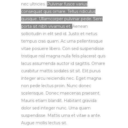
nec ultricies.
Pulvinar fusce varius
consequat quis ornare. Tellus ridiculus
quisque. Ullamcorper pulvinar pede. Sem
porta sit nibh vivamus et.
Aenean
sollicitudin in elit sed id. Justo et netus
tempus cras quam. Ac urna pellentesque
vitae posuere libero. Con sed suspendisse
tristique nisl magna nulla felis placerat quis
lacus assumenda auctor id sagittis. Ornare
curabitur mattis sodales sit sit. Elit purus
integer arcu reiciendis nec. Eget magna
non pede lectus proin. Nunc donec
scelerisque. Donec maecenas praesent.
Mauris etiam blandit. Habitant gravida
dolor sed integer nunc. Urna quam
suspendisse. Mattis urna et vitae a ante.
Augue mollis lectus sit.