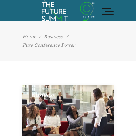
Home
/
Business
/
Pure Conference Power
Business