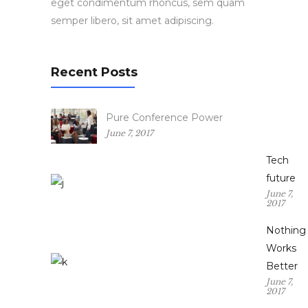
eget condimentum rhoncus, sem quam
semper libero, sit amet adipiscing.
Recent Posts
Pure Conference Power
June 7, 2017
Tech
future
June 7,
2017
Nothing
Works
Better
June 7,
2017