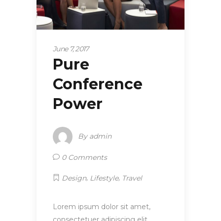
June 7, 2017
Pure
Conference
Power
By
admin
0 Comments
,
,
Design
Lifestyle
Travel
Lorem ipsum dolor sit amet,
consectetuer adipiscing elit.