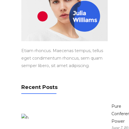
Etiam rhoncus. Maecenas tempus, tellus
eget condimentum rhoncus, sem quam
semper libero, sit amet adipiscing.
Recent Posts
Pure
Confere
Power
June 7, 20