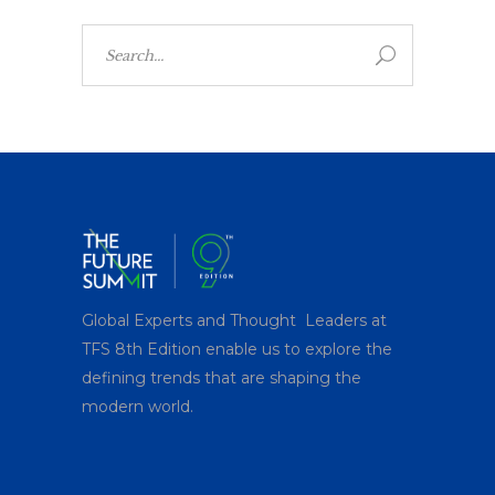
Search
for:
Global Experts and Thought Leaders at
TFS 8
th
Edition enable us to explore the
defining trends that are shaping the
modern world.