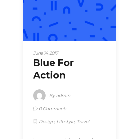
June 14, 2017
Blue For
Action
By
admin
0 Comments
,
,
Design
Lifestyle
Travel