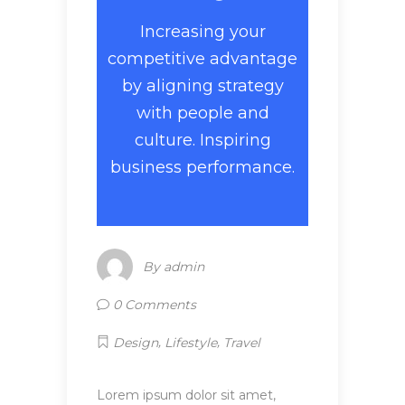
Increasing your
competitive advantage
by aligning strategy
with people and
culture. Inspiring
business performance.
By
admin
0 Comments
,
,
Design
Lifestyle
Travel
Lorem ipsum dolor sit amet,