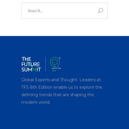
Search
for:
Global Experts and Thought Leaders at
TFS 8
th
Edition enable us to explore the
defining trends that are shaping the
modern world.