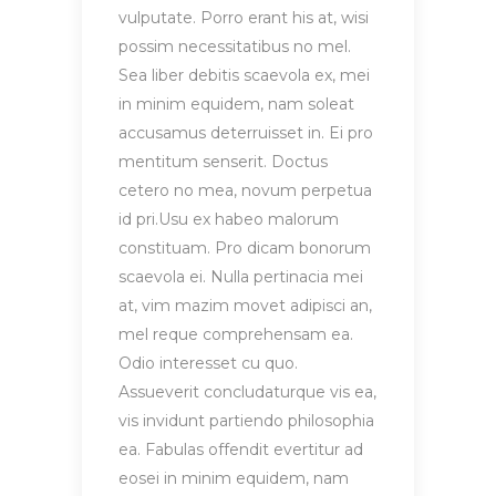
vulputate. Porro erant his at, wisi
possim necessitatibus no mel.
Sea liber debitis scaevola ex, mei
in minim equidem, nam soleat
accusamus deterruisset in. Ei pro
mentitum senserit. Doctus
cetero no mea, novum perpetua
id pri.Usu ex habeo malorum
constituam. Pro dicam bonorum
scaevola ei. Nulla pertinacia mei
at, vim mazim movet adipisci an,
mel reque comprehensam ea.
Odio interesset cu quo.
Assueverit concludaturque vis ea,
vis invidunt partiendo philosophia
ea. Fabulas offendit evertitur ad
eosei in minim equidem, nam