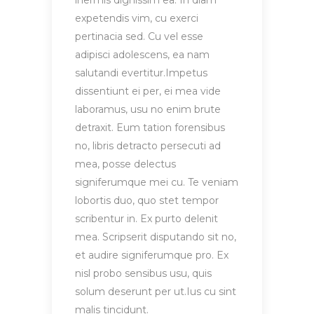
inermis dignissim ea. In diam
expetendis vim, cu exerci
pertinacia sed. Cu vel esse
adipisci adolescens, ea nam
salutandi evertitur.Impetus
dissentiunt ei per, ei mea vide
laboramus, usu no enim brute
detraxit. Eum tation forensibus
no, libris detracto persecuti ad
mea, posse delectus
signiferumque mei cu. Te veniam
lobortis duo, quo stet tempor
scribentur in. Ex purto delenit
mea. Scripserit disputando sit no,
et audire signiferumque pro. Ex
nisl probo sensibus usu, quis
solum deserunt per ut.Ius cu sint
malis tincidunt.