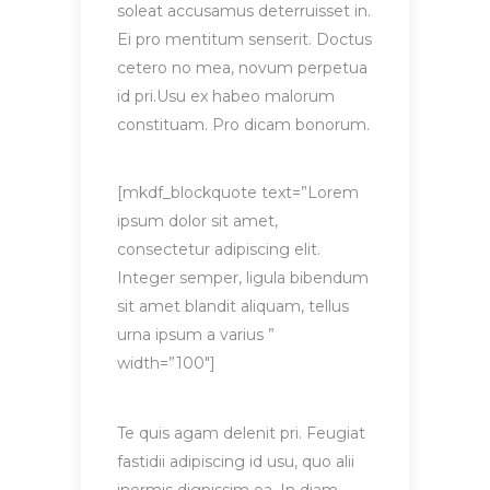
soleat accusamus deterruisset in.
Ei pro mentitum senserit. Doctus
cetero no mea, novum perpetua
id pri.Usu ex habeo malorum
constituam. Pro dicam bonorum.
[mkdf_blockquote text=”Lorem
ipsum dolor sit amet,
consectetur adipiscing elit.
Integer semper, ligula bibendum
sit amet blandit aliquam, tellus
urna ipsum a varius ”
width=”100″]
Te quis agam delenit pri. Feugiat
fastidii adipiscing id usu, quo alii